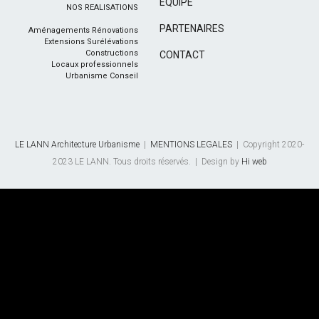
EQUIPE
NOS REALISATIONS
PARTENAIRES
Aménagements Rénovations
Extensions Surélévations
Constructions
CONTACT
Locaux professionnels
Urbanisme Conseil
LE LANN Architecture Urbanisme
|
MENTIONS LEGALES
| Copyright 2020-
2023 LE LANN. Tous droits réservés. | Design by
Hi web